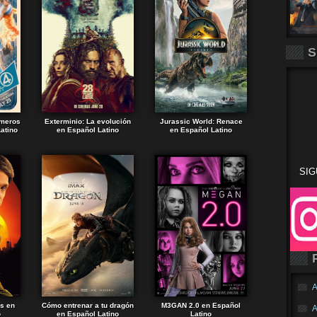
S
imeros
Exterminio: La evolución
Jurassic World: Renace
atino
en Español Latino
en Español Latino
SIG
A
ds en
Cómo entrenar a tu dragón
M3GAN 2.0 en Español
A
o
en Español Latino
Latino