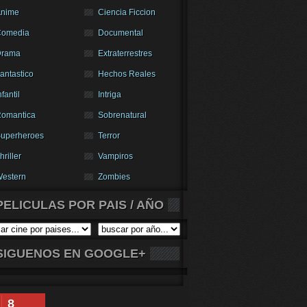
nime
Ciencia Ficcion
Comedia
Documental
Drama
Extraterrestres
antastico
Hechos Reales
nfantil
Intriga
omantica
Sobrenatural
uperheroes
Terror
hriller
Vampiros
estern
Zombies
PELICULAS POR PAIS / AÑO
SIGUENOS EN GOOGLE+
8