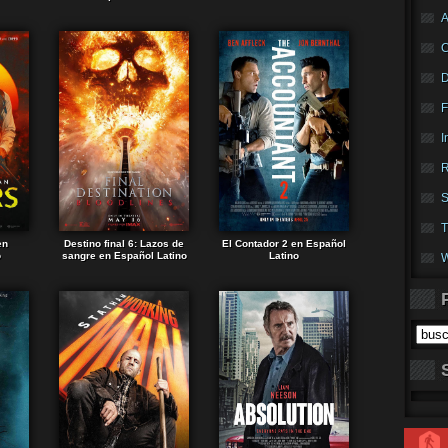
A
F
I
R
S
T
en
Destino final 6: Lazos de
El Contador 2 en Español
o
sangre en Español Latino
Latino
W