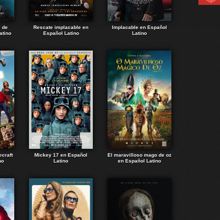
e de
Rescate implacable en
Implacable en Español
atino
Español Latino
Latino
ecraft
Mickey 17 en Español
El maravilloso mago de oz
no
Latino
en Español Latino