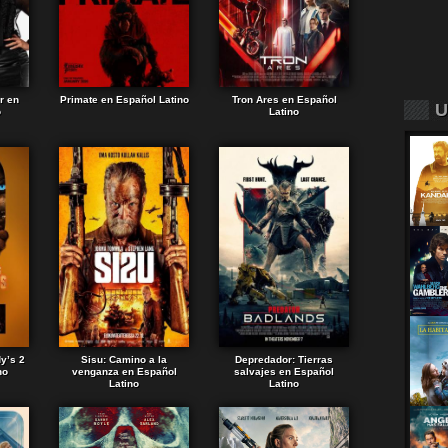
r en
Primate en Español Latino
Tron Ares en Español
U
o
Latino
dy’s 2
Sisu: Camino a la
Depredador: Tierras
no
venganza en Español
salvajes en Español
Latino
Latino