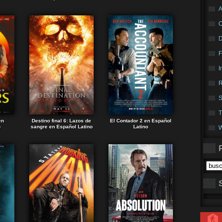
A
F
I
R
S
T
en
Destino final 6: Lazos de
El Contador 2 en Español
o
sangre en Español Latino
Latino
W