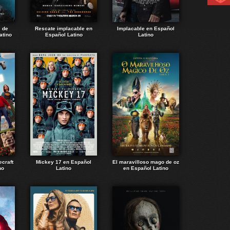
e de
Rescate implacable en
Implacable en Español
atino
Español Latino
Latino
ecraft
Mickey 17 en Español
El maravilloso mago de oz
no
Latino
en Español Latino