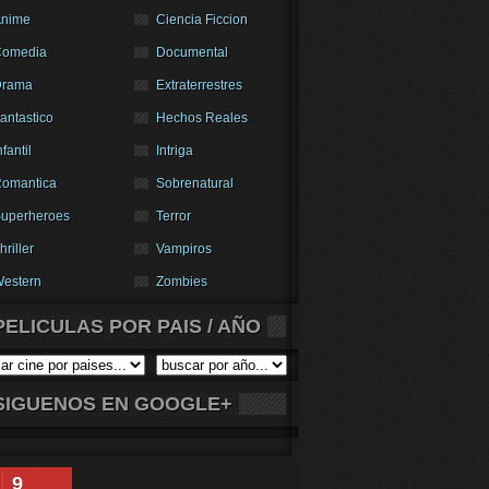
nime
Ciencia Ficcion
Comedia
Documental
Drama
Extraterrestres
antastico
Hechos Reales
nfantil
Intriga
omantica
Sobrenatural
uperheroes
Terror
hriller
Vampiros
estern
Zombies
PELICULAS POR PAIS / AÑO
SIGUENOS EN GOOGLE+
9