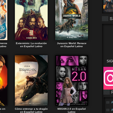
S
imeros
Exterminio: La evolución
Jurassic World: Renace
atino
en Español Latino
en Español Latino
SIG
A
ds en
Cómo entrenar a tu dragón
M3GAN 2.0 en Español
A
o
en Español Latino
Latino