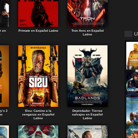
r en
Primate en Español Latino
Tron Ares en Español
U
o
Latino
dy’s 2
Sisu: Camino a la
Depredador: Tierras
no
venganza en Español
salvajes en Español
Latino
Latino