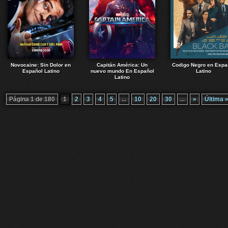
Novocaine: Sin Dolor en
Capitán América: Un
Codigo Negro en Espa
Español Latino
nuevo mundo En Español
Latino
Latino
Página 1 de 180
1
2
3
4
5
...
10
20
30
...
»
Última 