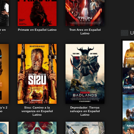
r en
Primate en Español Latino
Tron Ares en Español
U
o
Latino
dy’s 2
Sisu: Camino a la
Depredador: Tierras
no
venganza en Español
salvajes en Español
Latino
Latino