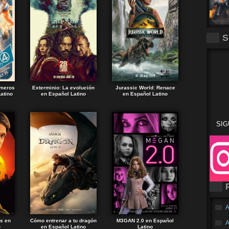
S
imeros
Exterminio: La evolución
Jurassic World: Renace
atino
en Español Latino
en Español Latino
SIG
A
ds en
Cómo entrenar a tu dragón
M3GAN 2.0 en Español
A
o
en Español Latino
Latino