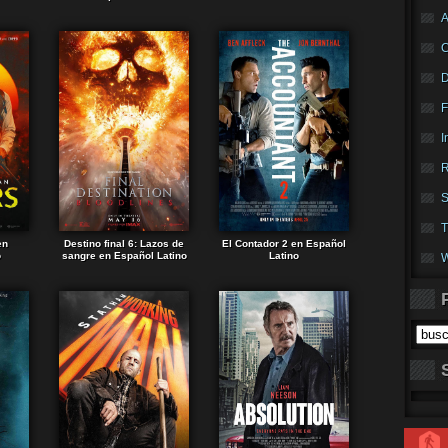
A
F
I
R
S
T
en
Destino final 6: Lazos de
El Contador 2 en Español
o
sangre en Español Latino
Latino
W