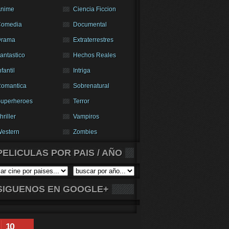
nime
Ciencia Ficcion
Comedia
Documental
Drama
Extraterrestres
antastico
Hechos Reales
nfantil
Intriga
omantica
Sobrenatural
uperheroes
Terror
hriller
Vampiros
estern
Zombies
PELICULAS POR PAIS / AÑO
SIGUENOS EN GOOGLE+
10