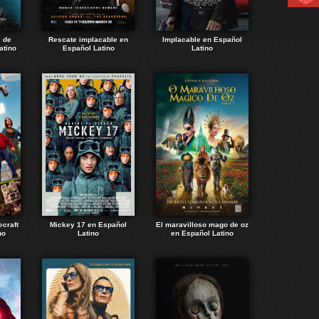
e de
Rescate implacable en
Implacable en Español
atino
Español Latino
Latino
ecraft
Mickey 17 en Español
El maravilloso mago de oz
no
Latino
en Español Latino