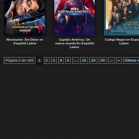
Novocaine: Sin Dolor en
Capitán América: Un
Codigo Negro en Espa
Español Latino
nuevo mundo En Español
Latino
Latino
Página 1 de 180
1
2
3
4
5
...
10
20
30
...
»
Última 