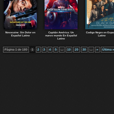
Novocaine: Sin Dolor en
Capitán América: Un
Codigo Negro en Espa
Español Latino
nuevo mundo En Español
Latino
Latino
Página 1 de 180
1
2
3
4
5
...
10
20
30
...
»
Última 