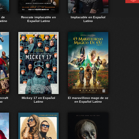
e de
Rescate implacable en
Implacable en Español
atino
Español Latino
Latino
ecraft
Mickey 17 en Español
El maravilloso mago de oz
no
Latino
en Español Latino