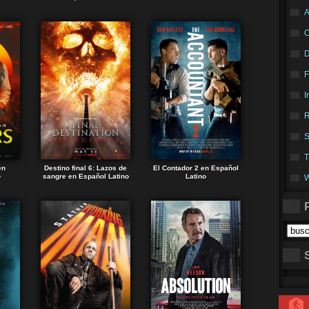
A
F
I
R
S
T
en
Destino final 6: Lazos de
El Contador 2 en Español
o
sangre en Español Latino
Latino
W