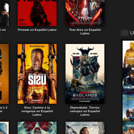
r en
Primate en Español Latino
Tron Ares en Español
U
o
Latino
dy’s 2
Sisu: Camino a la
Depredador: Tierras
no
venganza en Español
salvajes en Español
Latino
Latino