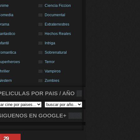
nime
Ciencia Ficcion
Comedia
Documental
Drama
Extraterrestres
antastico
Hechos Reales
nfantil
Intriga
omantica
Sobrenatural
uperheroes
Terror
hriller
Vampiros
estern
Zombies
PELICULAS POR PAIS / AÑO
SIGUENOS EN GOOGLE+
29