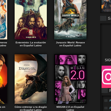
S
imeros
Exterminio: La evolución
Jurassic World: Renace
atino
en Español Latino
en Español Latino
SIG
A
ds en
Cómo entrenar a tu dragón
M3GAN 2.0 en Español
A
o
en Español Latino
Latino