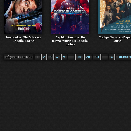
Novocaine: Sin Dolor en
Capitán América: Un
Codigo Negro en Espa
Español Latino
nuevo mundo En Español
Latino
Latino
Página 1 de 180
1
2
3
4
5
...
10
20
30
...
»
Última 