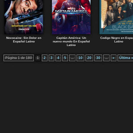
Novocaine: Sin Dolor en
Capitán América: Un
Codigo Negro en Espa
Español Latino
nuevo mundo En Español
Latino
Latino
Página 1 de 180
1
2
3
4
5
...
10
20
30
...
»
Última 