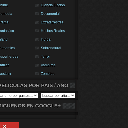
nime
Ciencia Ficcion
Comedia
Documental
Drama
Extraterrestres
antastico
Hechos Reales
nfantil
Intriga
omantica
Sobrenatural
uperheroes
Terror
hriller
Vampiros
estern
Zombies
PELICULAS POR PAIS / AÑO
SIGUENOS EN GOOGLE+
8