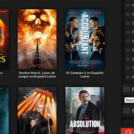
A
F
I
R
S
T
en
Destino final 6: Lazos de
El Contador 2 en Español
o
sangre en Español Latino
Latino
W