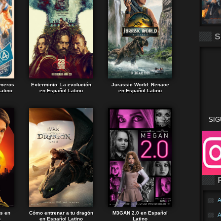
S
imeros
Exterminio: La evolución
Jurassic World: Renace
atino
en Español Latino
en Español Latino
SIG
A
ds en
Cómo entrenar a tu dragón
M3GAN 2.0 en Español
A
o
en Español Latino
Latino