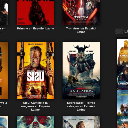
r en
Primate en Español Latino
Tron Ares en Español
U
o
Latino
dy’s 2
Sisu: Camino a la
Depredador: Tierras
no
venganza en Español
salvajes en Español
Latino
Latino