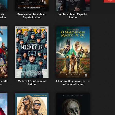
e de
Rescate implacable en
Implacable en Español
atino
Español Latino
Latino
ecraft
Mickey 17 en Español
El maravilloso mago de oz
no
Latino
en Español Latino