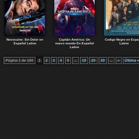
Novocaine: Sin Dolor en
Capitán América: Un
Codigo Negro en Espa
Español Latino
nuevo mundo En Español
Latino
Latino
Página 1 de 180
1
2
3
4
5
...
10
20
30
...
»
Última 