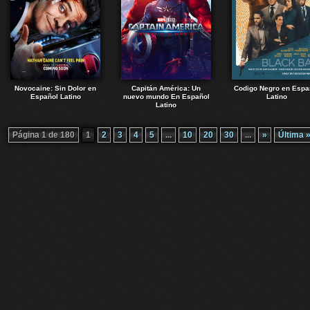
Novocaine: Sin Dolor en
Capitán América: Un
Codigo Negro en Espa
Español Latino
nuevo mundo En Español
Latino
Latino
Página 1 de 180
1
2
3
4
5
...
10
20
30
...
»
Última 