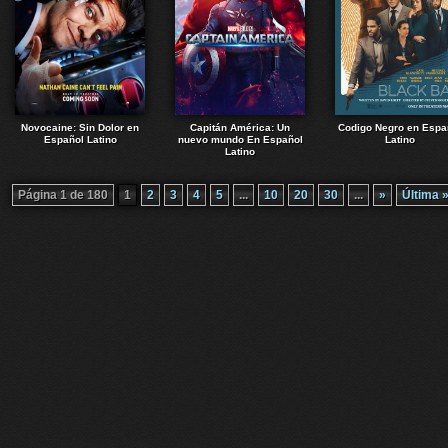
Novocaine: Sin Dolor en
Capitán América: Un
Codigo Negro en Espa
Español Latino
nuevo mundo En Español
Latino
Latino
Página 1 de 180
1
2
3
4
5
...
10
20
30
...
»
Última 