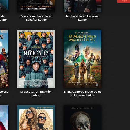
e de
Rescate implacable en
Implacable en Español
atino
Español Latino
Latino
ecraft
Mickey 17 en Español
El maravilloso mago de oz
no
Latino
en Español Latino