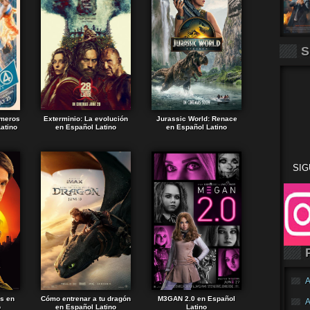
S
imeros
Exterminio: La evolución
Jurassic World: Renace
atino
en Español Latino
en Español Latino
SIG
A
ds en
Cómo entrenar a tu dragón
M3GAN 2.0 en Español
A
o
en Español Latino
Latino