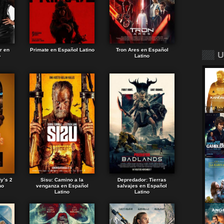
r en
Primate en Español Latino
Tron Ares en Español
U
o
Latino
dy’s 2
Sisu: Camino a la
Depredador: Tierras
no
venganza en Español
salvajes en Español
Latino
Latino