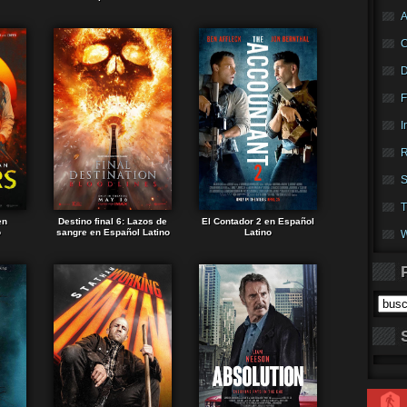
A
F
I
R
S
T
en
Destino final 6: Lazos de
El Contador 2 en Español
o
sangre en Español Latino
Latino
W