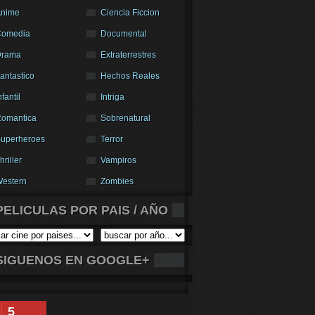
nime
Ciencia Ficcion
Comedia
Documental
Drama
Extraterrestres
antastico
Hechos Reales
nfantil
Intriga
omantica
Sobrenatural
uperheroes
Terror
hriller
Vampiros
estern
Zombies
PELICULAS POR PAIS / AÑO
SIGUENOS EN GOOGLE+
5