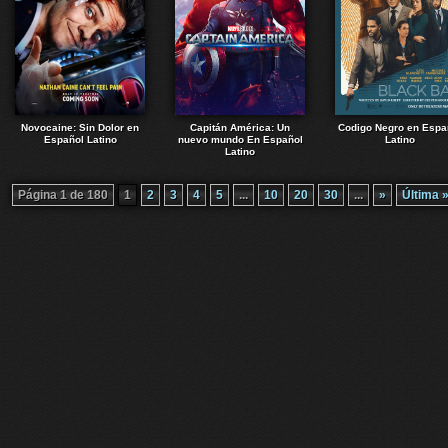
Novocaine: Sin Dolor en
Capitán América: Un
Codigo Negro en Espa
Español Latino
nuevo mundo En Español
Latino
Latino
Página 1 de 180
1
2
3
4
5
...
10
20
30
...
»
Última 