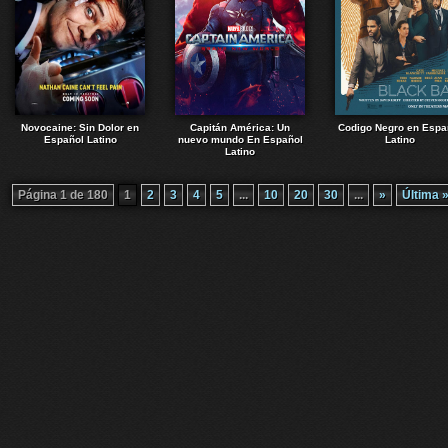
Novocaine: Sin Dolor en
Capitán América: Un
Codigo Negro en Espa
Español Latino
nuevo mundo En Español
Latino
Latino
Página 1 de 180
1
2
3
4
5
...
10
20
30
...
»
Última 