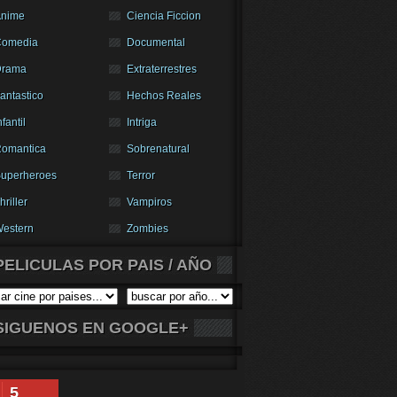
nime
Ciencia Ficcion
Comedia
Documental
Drama
Extraterrestres
antastico
Hechos Reales
nfantil
Intriga
omantica
Sobrenatural
uperheroes
Terror
hriller
Vampiros
estern
Zombies
PELICULAS POR PAIS / AÑO
SIGUENOS EN GOOGLE+
5