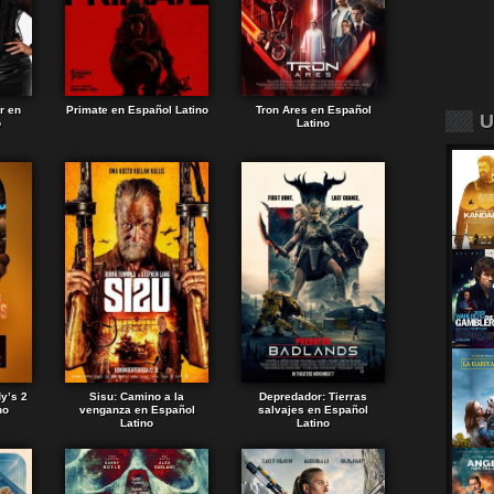
r en
Primate en Español Latino
Tron Ares en Español
U
o
Latino
dy’s 2
Sisu: Camino a la
Depredador: Tierras
no
venganza en Español
salvajes en Español
Latino
Latino