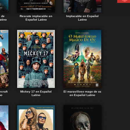
e de
Rescate implacable en
Implacable en Español
atino
Español Latino
Latino
ecraft
Mickey 17 en Español
El maravilloso mago de oz
no
Latino
en Español Latino