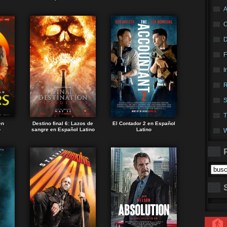
A
F
I
R
S
T
en
Destino final 6: Lazos de
El Contador 2 en Español
o
sangre en Español Latino
Latino
W