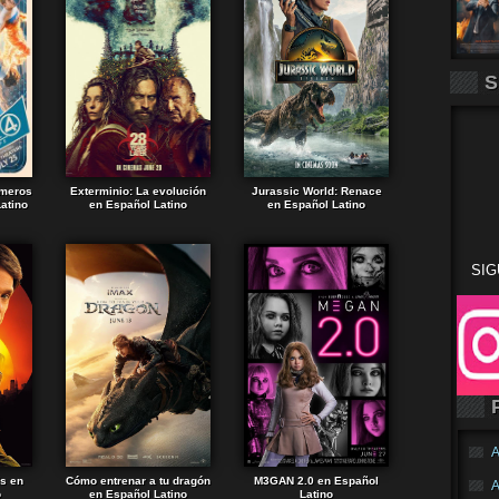
S
imeros
Exterminio: La evolución
Jurassic World: Renace
atino
en Español Latino
en Español Latino
SIG
A
ds en
Cómo entrenar a tu dragón
M3GAN 2.0 en Español
A
o
en Español Latino
Latino