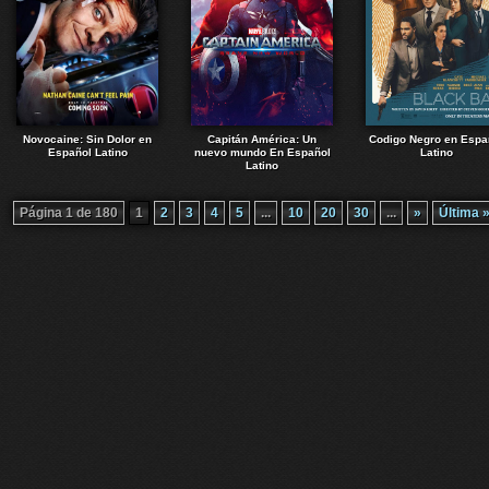
Novocaine: Sin Dolor en
Capitán América: Un
Codigo Negro en Espa
Español Latino
nuevo mundo En Español
Latino
Latino
Página 1 de 180
1
2
3
4
5
...
10
20
30
...
»
Última 