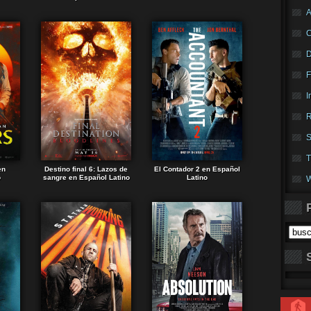
A
F
I
R
S
T
en
Destino final 6: Lazos de
El Contador 2 en Español
o
sangre en Español Latino
Latino
W