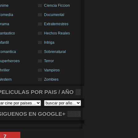
nime
Ciencia Ficcion
Comedia
Documental
Drama
Extraterrestres
antastico
Hechos Reales
nfantil
Intriga
omantica
Sobrenatural
uperheroes
Terror
hriller
Vampiros
estern
Zombies
PELICULAS POR PAIS / AÑO
SIGUENOS EN GOOGLE+
7