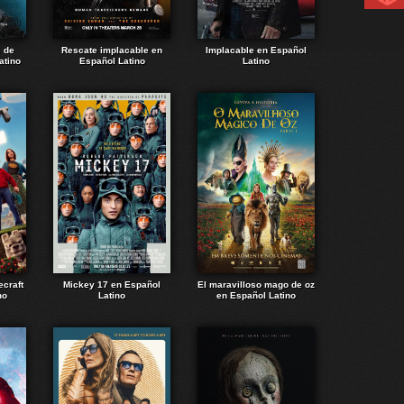
e de
Rescate implacable en
Implacable en Español
atino
Español Latino
Latino
ecraft
Mickey 17 en Español
El maravilloso mago de oz
no
Latino
en Español Latino