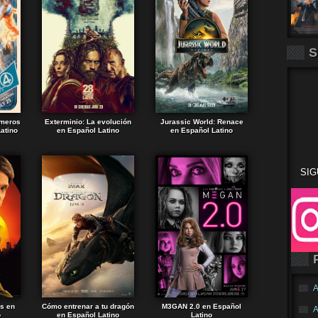
S
imeros
Exterminio: La evolución
Jurassic World: Renace
atino
en Español Latino
en Español Latino
SIG
A
ds en
Cómo entrenar a tu dragón
M3GAN 2.0 en Español
A
o
en Español Latino
Latino