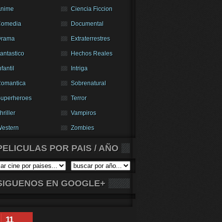
nime
Ciencia Ficcion
Comedia
Documental
Drama
Extraterrestres
antastico
Hechos Reales
nfantil
Intriga
omantica
Sobrenatural
uperheroes
Terror
hriller
Vampiros
estern
Zombies
PELICULAS POR PAIS / AÑO
SIGUENOS EN GOOGLE+
11