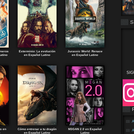
S
imeros
Exterminio: La evolución
Jurassic World: Renace
atino
en Español Latino
en Español Latino
SIG
A
ds en
Cómo entrenar a tu dragón
M3GAN 2.0 en Español
A
o
en Español Latino
Latino