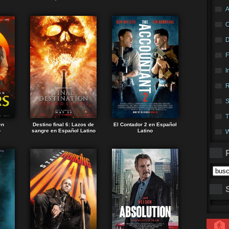
A
F
I
R
S
T
en
Destino final 6: Lazos de
El Contador 2 en Español
o
sangre en Español Latino
Latino
W