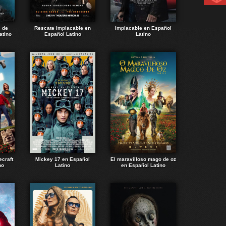
e de
Rescate implacable en
Implacable en Español
atino
Español Latino
Latino
ecraft
Mickey 17 en Español
El maravilloso mago de oz
no
Latino
en Español Latino