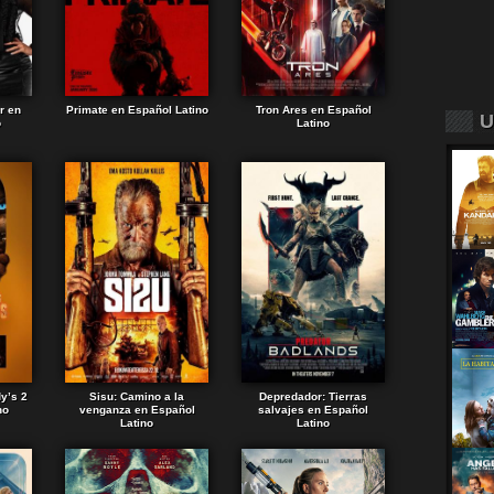
r en
Primate en Español Latino
Tron Ares en Español
U
o
Latino
dy’s 2
Sisu: Camino a la
Depredador: Tierras
no
venganza en Español
salvajes en Español
Latino
Latino