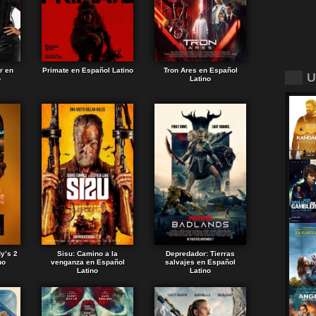
r en
Primate en Español Latino
Tron Ares en Español
U
o
Latino
dy’s 2
Sisu: Camino a la
Depredador: Tierras
no
venganza en Español
salvajes en Español
Latino
Latino