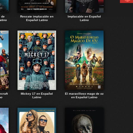
e de
Rescate implacable en
Implacable en Español
atino
Español Latino
Latino
ecraft
Mickey 17 en Español
El maravilloso mago de oz
no
Latino
en Español Latino