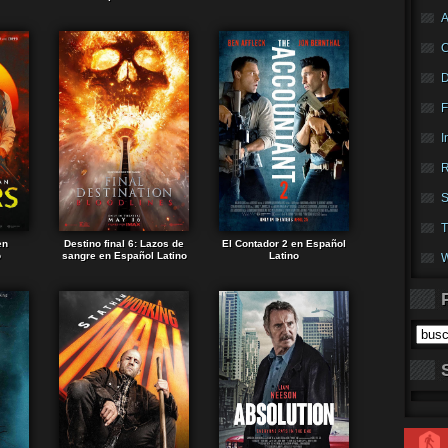
A
F
I
R
S
T
en
Destino final 6: Lazos de
El Contador 2 en Español
o
sangre en Español Latino
Latino
W