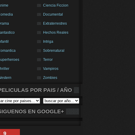
nime
Ciencia Ficcion
Comedia
Documental
Drama
Extraterrestres
antastico
Hechos Reales
nfantil
Intriga
omantica
Sobrenatural
uperheroes
Terror
hriller
Vampiros
estern
Zombies
PELICULAS POR PAIS / AÑO
SIGUENOS EN GOOGLE+
9