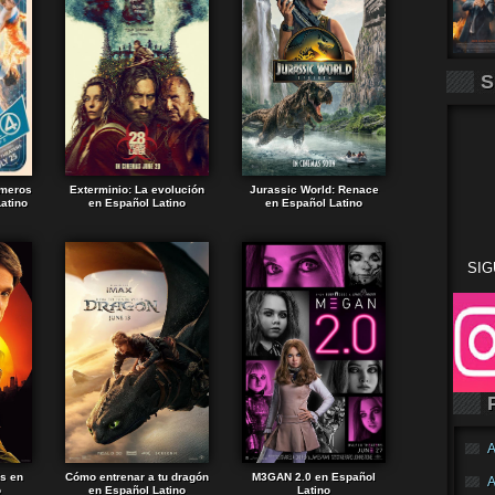
S
imeros
Exterminio: La evolución
Jurassic World: Renace
atino
en Español Latino
en Español Latino
SIG
A
ds en
Cómo entrenar a tu dragón
M3GAN 2.0 en Español
A
o
en Español Latino
Latino