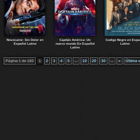
Novocaine: Sin Dolor en
Capitán América: Un
Codigo Negro en Espa
Español Latino
nuevo mundo En Español
Latino
Latino
Página 1 de 180
1
2
3
4
5
...
10
20
30
...
»
Última 