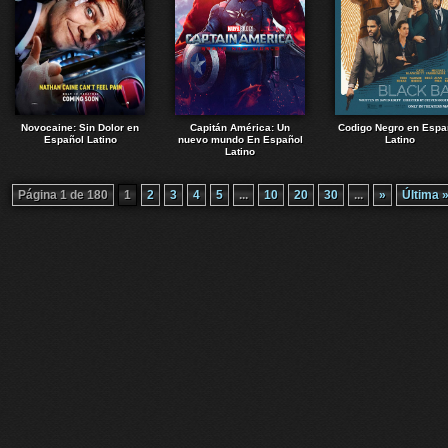
Novocaine: Sin Dolor en
Capitán América: Un
Codigo Negro en Espa
Español Latino
nuevo mundo En Español
Latino
Latino
Página 1 de 180
1
2
3
4
5
...
10
20
30
...
»
Última 