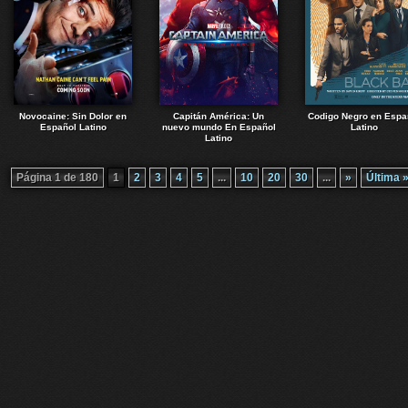
Novocaine: Sin Dolor en
Capitán América: Un
Codigo Negro en Espa
Español Latino
nuevo mundo En Español
Latino
Latino
Página 1 de 180
1
2
3
4
5
...
10
20
30
...
»
Última 