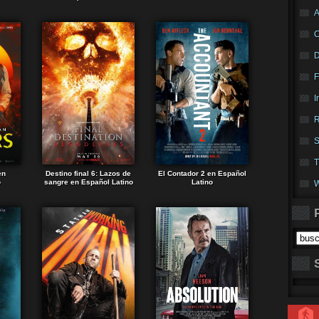
A
F
I
R
S
T
en
Destino final 6: Lazos de
El Contador 2 en Español
o
sangre en Español Latino
Latino
W