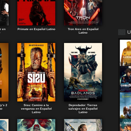
r en
Primate en Español Latino
Tron Ares en Español
U
o
Latino
dy’s 2
Sisu: Camino a la
Depredador: Tierras
no
venganza en Español
salvajes en Español
Latino
Latino