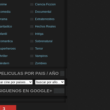
nime
Ciencia Ficcion
Comedia
Documental
Drama
Extraterrestres
antastico
Hechos Reales
nfantil
Intriga
omantica
Sobrenatural
uperheroes
Terror
hriller
Vampiros
estern
Zombies
PELICULAS POR PAIS / AÑO
SIGUENOS EN GOOGLE+
3