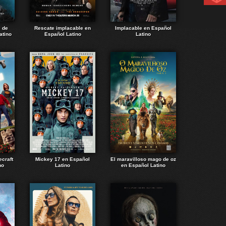
e de
Rescate implacable en
Implacable en Español
atino
Español Latino
Latino
ecraft
Mickey 17 en Español
El maravilloso mago de oz
no
Latino
en Español Latino