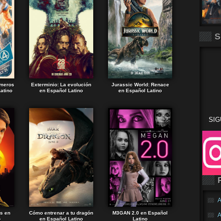
S
imeros
Exterminio: La evolución
Jurassic World: Renace
atino
en Español Latino
en Español Latino
SIG
A
ds en
Cómo entrenar a tu dragón
M3GAN 2.0 en Español
A
o
en Español Latino
Latino