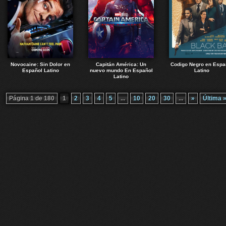
Novocaine: Sin Dolor en
Capitán América: Un
Codigo Negro en Espa
Español Latino
nuevo mundo En Español
Latino
Latino
Página 1 de 180
1
2
3
4
5
...
10
20
30
...
»
Última 