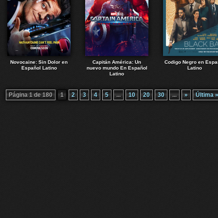
Novocaine: Sin Dolor en
Capitán América: Un
Codigo Negro en Espa
Español Latino
nuevo mundo En Español
Latino
Latino
Página 1 de 180
1
2
3
4
5
...
10
20
30
...
»
Última 