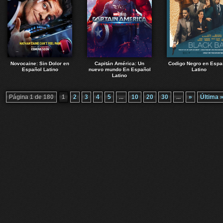
Novocaine: Sin Dolor en
Capitán América: Un
Codigo Negro en Espa
Español Latino
nuevo mundo En Español
Latino
Latino
Página 1 de 180
1
2
3
4
5
...
10
20
30
...
»
Última 