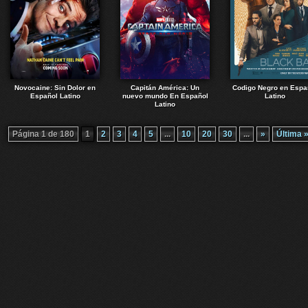
Novocaine: Sin Dolor en
Capitán América: Un
Codigo Negro en Espa
Español Latino
nuevo mundo En Español
Latino
Latino
Página 1 de 180
1
2
3
4
5
...
10
20
30
...
»
Última 