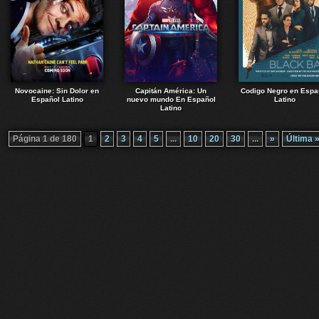
Novocaine: Sin Dolor en
Capitán América: Un
Codigo Negro en Espa
Español Latino
nuevo mundo En Español
Latino
Latino
Página 1 de 180
1
2
3
4
5
...
10
20
30
...
»
Última 