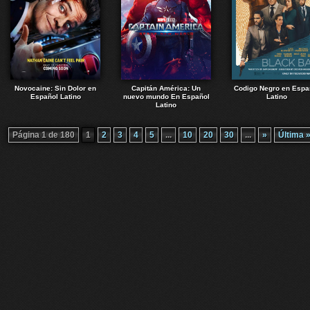
Novocaine: Sin Dolor en
Capitán América: Un
Codigo Negro en Espa
Español Latino
nuevo mundo En Español
Latino
Latino
Página 1 de 180
1
2
3
4
5
...
10
20
30
...
»
Última 