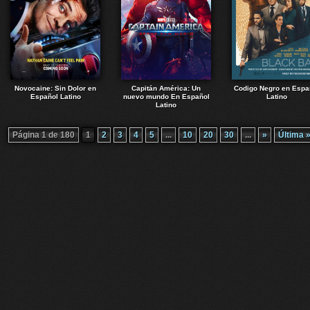
Novocaine: Sin Dolor en
Capitán América: Un
Codigo Negro en Espa
Español Latino
nuevo mundo En Español
Latino
Latino
Página 1 de 180
1
2
3
4
5
...
10
20
30
...
»
Última 