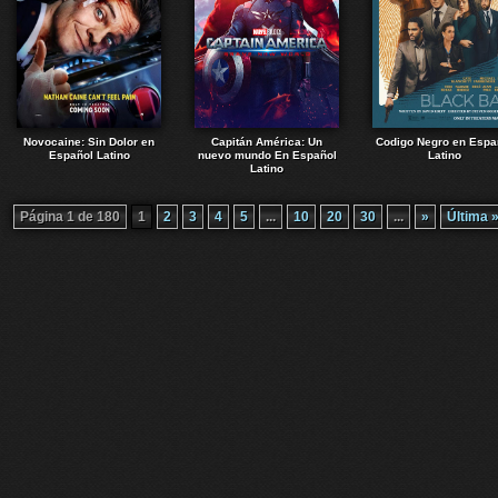
Novocaine: Sin Dolor en
Capitán América: Un
Codigo Negro en Espa
Español Latino
nuevo mundo En Español
Latino
Latino
Página 1 de 180
1
2
3
4
5
...
10
20
30
...
»
Última 