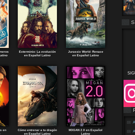
S
imeros
Exterminio: La evolución
Jurassic World: Renace
atino
en Español Latino
en Español Latino
SIG
A
ds en
Cómo entrenar a tu dragón
M3GAN 2.0 en Español
A
o
en Español Latino
Latino