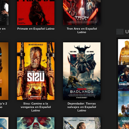
r en
Primate en Español Latino
Tron Ares en Español
U
o
Latino
dy’s 2
Sisu: Camino a la
Depredador: Tierras
no
venganza en Español
salvajes en Español
Latino
Latino