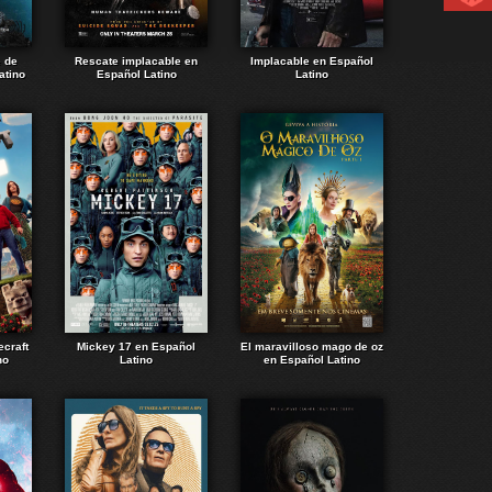
e de
Rescate implacable en
Implacable en Español
atino
Español Latino
Latino
ecraft
Mickey 17 en Español
El maravilloso mago de oz
no
Latino
en Español Latino