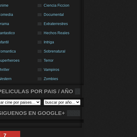
nime
Ciencia Ficcion
Comedia
Documental
Drama
Extraterrestres
antastico
Hechos Reales
nfantil
Intriga
omantica
Sobrenatural
uperheroes
Terror
hriller
Vampiros
estern
Zombies
PELICULAS POR PAIS / AÑO
SIGUENOS EN GOOGLE+
7