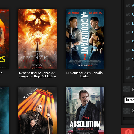
A
F
I
R
S
T
en
Destino final 6: Lazos de
El Contador 2 en Español
o
sangre en Español Latino
Latino
W