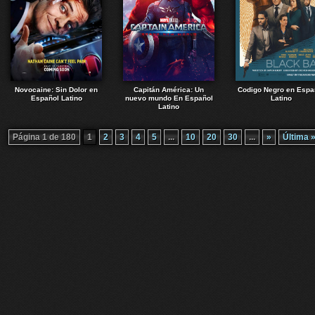
Novocaine: Sin Dolor en
Capitán América: Un
Codigo Negro en Espa
Español Latino
nuevo mundo En Español
Latino
Latino
Página 1 de 180
1
2
3
4
5
...
10
20
30
...
»
Última 