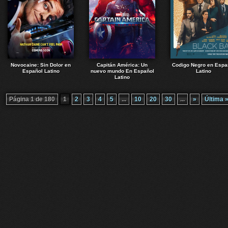
Novocaine: Sin Dolor en
Capitán América: Un
Codigo Negro en Espa
Español Latino
nuevo mundo En Español
Latino
Latino
Página 1 de 180
1
2
3
4
5
...
10
20
30
...
»
Última 