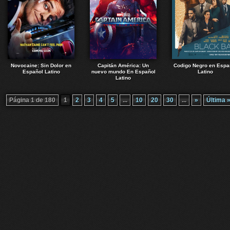
Novocaine: Sin Dolor en
Capitán América: Un
Codigo Negro en Espa
Español Latino
nuevo mundo En Español
Latino
Latino
Página 1 de 180
1
2
3
4
5
...
10
20
30
...
»
Última 