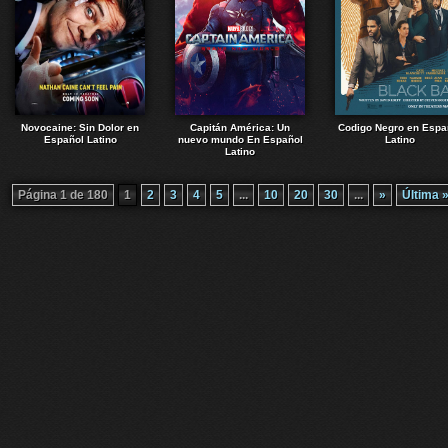
Novocaine: Sin Dolor en
Capitán América: Un
Codigo Negro en Espa
Español Latino
nuevo mundo En Español
Latino
Latino
Página 1 de 180
1
2
3
4
5
...
10
20
30
...
»
Última 