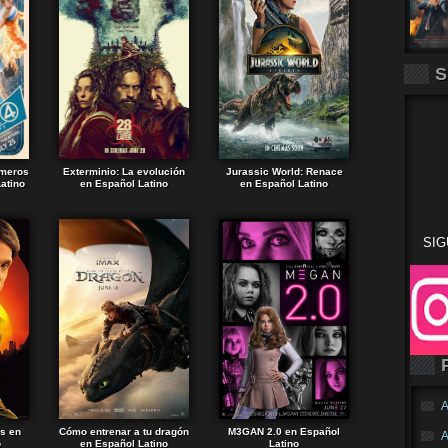
S
imeros
Exterminio: La evolución
Jurassic World: Renace
atino
en Español Latino
en Español Latino
SIG
A
ds en
Cómo entrenar a tu dragón
M3GAN 2.0 en Español
A
o
en Español Latino
Latino