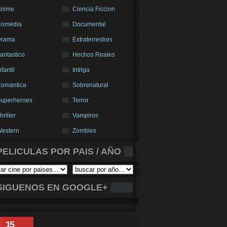
nime
Ciencia Ficcion
Comedia
Documental
Drama
Extraterrestres
antastico
Hechos Reales
nfantil
Intriga
omantica
Sobrenatural
uperheroes
Terror
hriller
Vampiros
estern
Zombies
PELICULAS POR PAIS / AÑO
SIGUENOS EN GOOGLE+
15