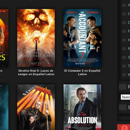
A
F
I
R
S
T
en
Destino final 6: Lazos de
El Contador 2 en Español
o
sangre en Español Latino
Latino
W