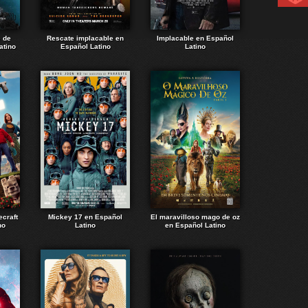
e de
Rescate implacable en
Implacable en Español
atino
Español Latino
Latino
ecraft
Mickey 17 en Español
El maravilloso mago de oz
no
Latino
en Español Latino