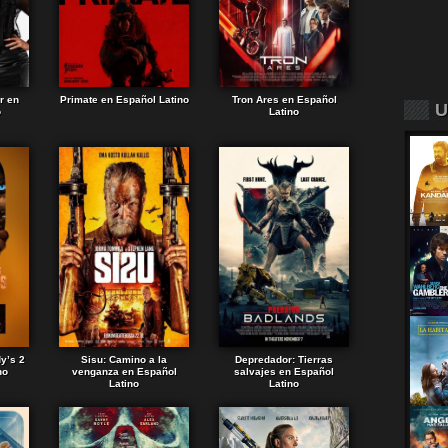
r en
Primate en Español Latino
Tron Ares en Español
U
o
Latino
dy’s 2
Sisu: Camino a la
Depredador: Tierras
no
venganza en Español
salvajes en Español
Latino
Latino