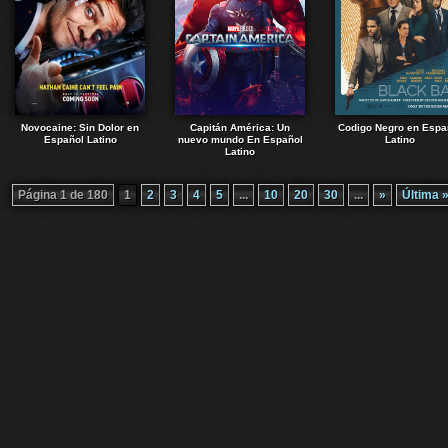
Novocaine: Sin Dolor en
Capitán América: Un
Codigo Negro en Espa
Español Latino
nuevo mundo En Español
Latino
Latino
Página 1 de 180
1
2
3
4
5
...
10
20
30
...
»
Última 