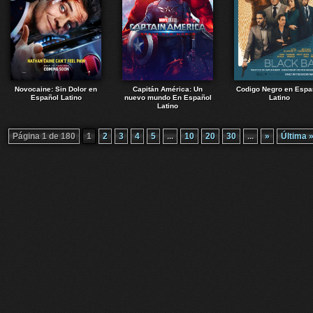
Novocaine: Sin Dolor en
Capitán América: Un
Codigo Negro en Espa
Español Latino
nuevo mundo En Español
Latino
Latino
Página 1 de 180
1
2
3
4
5
...
10
20
30
...
»
Última 