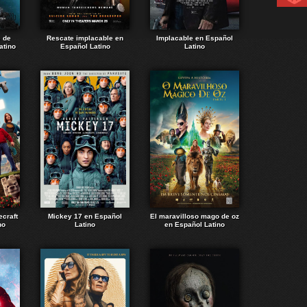
e de
Rescate implacable en
Implacable en Español
atino
Español Latino
Latino
ecraft
Mickey 17 en Español
El maravilloso mago de oz
no
Latino
en Español Latino