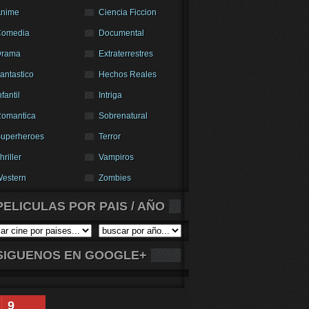
nime
Ciencia Ficcion
Comedia
Documental
Drama
Extraterrestres
antastico
Hechos Reales
nfantil
Intriga
omantica
Sobrenatural
uperheroes
Terror
hriller
Vampiros
estern
Zombies
PELICULAS POR PAIS / AÑO
SIGUENOS EN GOOGLE+
9