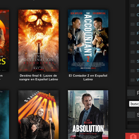
A
F
I
R
S
T
en
Destino final 6: Lazos de
El Contador 2 en Español
o
sangre en Español Latino
Latino
W