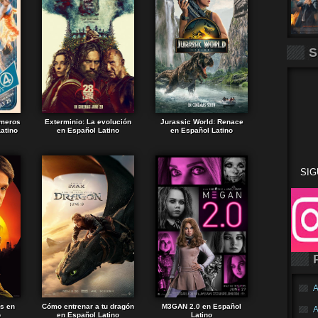
S
imeros
Exterminio: La evolución
Jurassic World: Renace
atino
en Español Latino
en Español Latino
SIG
A
ds en
Cómo entrenar a tu dragón
M3GAN 2.0 en Español
A
o
en Español Latino
Latino