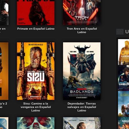
r en
Primate en Español Latino
Tron Ares en Español
U
o
Latino
dy’s 2
Sisu: Camino a la
Depredador: Tierras
no
venganza en Español
salvajes en Español
Latino
Latino