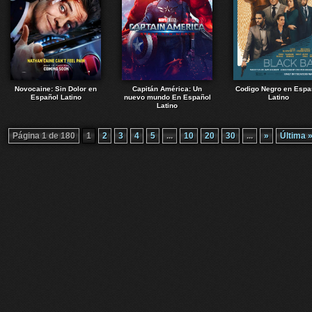
Novocaine: Sin Dolor en
Capitán América: Un
Codigo Negro en Espa
Español Latino
nuevo mundo En Español
Latino
Latino
Página 1 de 180
1
2
3
4
5
...
10
20
30
...
»
Última 