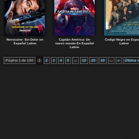
Novocaine: Sin Dolor en
Capitán América: Un
Codigo Negro en Espa
Español Latino
nuevo mundo En Español
Latino
Latino
Página 1 de 180
1
2
3
4
5
...
10
20
30
...
»
Última 