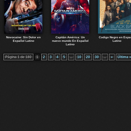
Novocaine: Sin Dolor en
Capitán América: Un
Codigo Negro en Espa
Español Latino
nuevo mundo En Español
Latino
Latino
Página 1 de 180
1
2
3
4
5
...
10
20
30
...
»
Última 