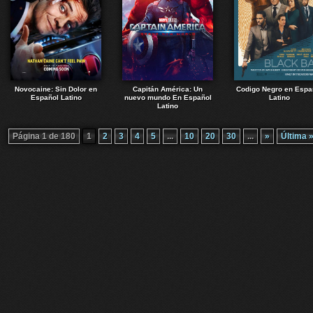
Novocaine: Sin Dolor en
Capitán América: Un
Codigo Negro en Espa
Español Latino
nuevo mundo En Español
Latino
Latino
Página 1 de 180
1
2
3
4
5
...
10
20
30
...
»
Última 