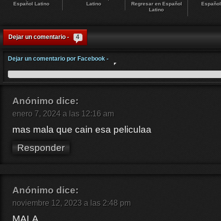
Español Latino
Latino
Regresar en Español
Español
Latino
Dejar un comentario -
4
Dejar un comentario por Facebook -
Anónimo
dice:
enero 7, 2024 a las 12:16 am
mas mala que cain esa peliculaa
Responder
Anónimo
dice:
noviembre 12, 2023 a las 2:48 pm
MALA