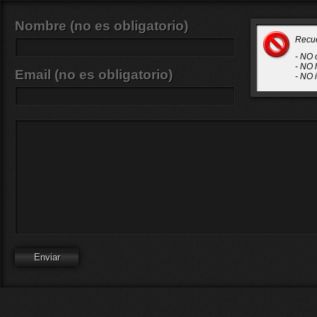
Nombre (no es obligatorio)
Recu
- NO 
- NO 
Email (no es obligatorio)
- NO 