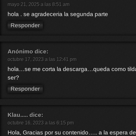
mayo 21, 2025 a las 8:51 am
hola . se agradeceria la segunda parte
Responder
Anónimo
dice:
octubre 17, 2023 a las 12:41 pm
hola…se me corta la descarga…queda como ti
ser?
Responder
Klau.....
dice:
octubre 16, 2023 a las 6:15 pm
Hola, Gracias por su contenido….. a la espera 