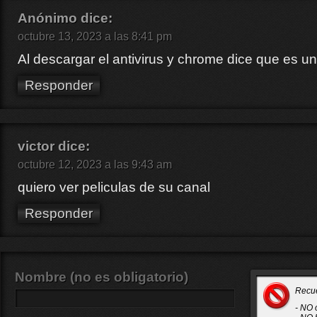
Anónimo
dice:
octubre 13, 2023 a las 8:41 pm
Al descargar el antivirus y chrome dice que es un
Responder
victor
dice:
octubre 12, 2023 a las 9:43 am
quiero ver peliculas de su canal
Responder
Nombre (no es obligatorio)
Recu
- NO 