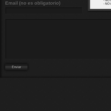
- NO 
Email (no es obligatorio)
- NO 