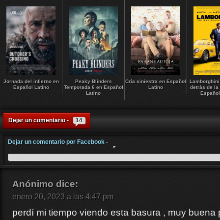
Jornada del infierno en
Peaky Blinders
Cría siniestra en Español
Lamborghini
Español Latino
Temporada 6 en Español
Latino
detrás de la
Latino
Español
Dejar un comentario -
14
Dejar un comentario por Facebook -
Anónimo
dice:
enero 20, 2023 a las 4:47 pm
perdí mi tiempo viendo esta basura , muy buena 