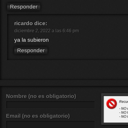
Responder
ricardo
dice:
diciembre 2, 2022 a las 6:46 pm
ya la subieron
Responder
Nombre (no es obligatorio)
Recu
- NO 
- NO 
Email (no es obligatorio)
- NO 