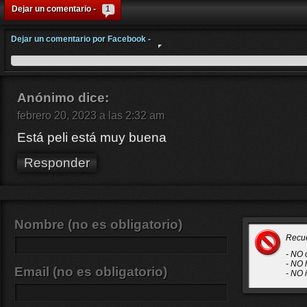
Dejar un comentario -
1
Dejar un comentario por Facebook -
Anónimo
dice:
febrero 20, 2023 a las 2:32 am
Está peli está muy buena
Responder
Nombre (no es obligatorio)
Recu
- NO 
- NO 
Email (no es obligatorio)
- NO 